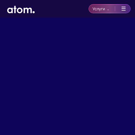
☰
Услуги
⌄