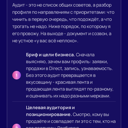
Аудит - это не список общих советов, а разбор
профиля по направлениям с приоритетами: что
чинить в первую очередь, что подождёт, а что
трогать не надо. Ниже порядок, по которому я
его провожу. На выходе - документ и созвон, а
не устное «у вас всё неплохо».
Бриф и цели бизнеса.
Сначала
выясняю, зачем вам профиль: заявки,
продажи в Direct, запись, узнаваемость.
Без этого аудит превращается в
вкусовщину - красивая лента и
продающая лента выглядят по-разному,
и оценивать их надо разными мерками.
Целевая аудитория и
позиционирование.
Смотрю, кому вы
продаёте и совпадает ли это с тем, кто на