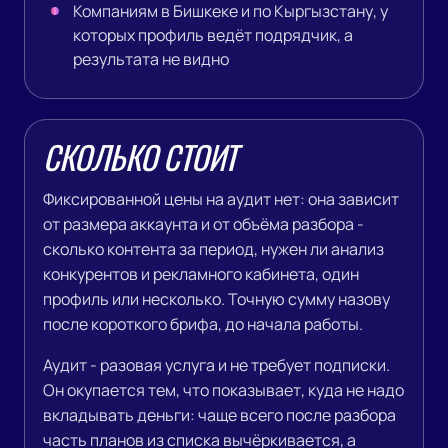
Отмечаю, где он рвётся. Из этого
Компаниям в Бишкеке и по Кыргызстану, у
собираются точки роста - конкретные
которых профиль ведёт подрядчик, а
изменения, которые дают эффект
результата не видно
быстрее всего.
Отчёт, чек-лист и созвон.
Собираю
документ-разбор по всем направлениям
СКОЛЬКО СТОИТ
с рекомендациями и приоритетами и чек-
лист «что делать по шагам». Дальше
Фиксированной цены на аудит нет: она зависит
созваниваемся, разбираю выводы
от размера аккаунта и от объёма разбора -
голосом и отвечаю на вопросы. Запись
сколько контента за период, нужен ли анализ
звонка остаётся у вас.
конкурентов и рекламного кабинета, один
профиль или несколько. Точную сумму назову
после короткого брифа, до начала работы.
Аудит - разовая услуга и не требует подписки.
Он окупается тем, что показывает, куда не надо
вкладывать деньги: чаще всего после разбора
часть планов из списка вычёркивается, а