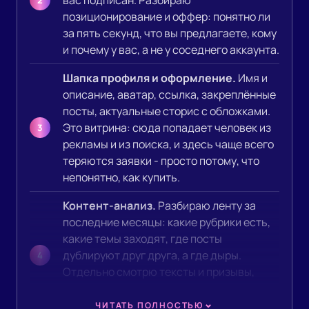
вас подписан. Разбираю
позиционирование и оффер: понятно ли
за пять секунд, что вы предлагаете, кому
и почему у вас, а не у соседнего аккаунта.
Шапка профиля и оформление.
Имя и
описание, аватар, ссылка, закреплённые
посты, актуальные сторис с обложками.
Это витрина: сюда попадает человек из
рекламы и из поиска, и здесь чаще всего
теряются заявки - просто потому, что
непонятно, как купить.
Контент-анализ.
Разбираю ленту за
последние месяцы: какие рубрики есть,
какие темы заходят, где посты
дублируют друг друга, а где дыры.
Отдельно смотрю тексты и призывы,
визуал и единство ленты, а также сторис
и Reels - регулярность, форматы, отклик.
ЧИТАТЬ ПОЛНОСТЬЮ