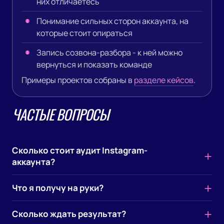
них отличаетесь
Понимание сильных сторон аккаунта, на
которые стоит опираться
Запись созвона-разбора - к ней можно
вернуться и показать команде
Примеры проектов собраны в
разделе кейсов
.
ЧАСТЫЕ ВОПРОСЫ
Сколько стоит аудит Instagram-
аккаунта?
Фиксированной цены нет: она зависит от размера
Что я получу на руки?
аккаунта, объёма контента за период и от того,
нужен ли разбор конкурентов и рекламного
Документ-разбор по направлениям - шапка
Сколько ждать результат?
кабинета. Назову точную сумму после короткого
профиля, контент, сторис и Reels, статистика,