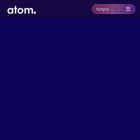
☰
Услуги
⌄